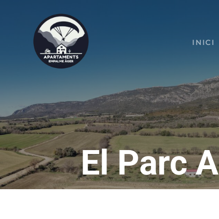
Skip
to
content
INICI
El Parc 