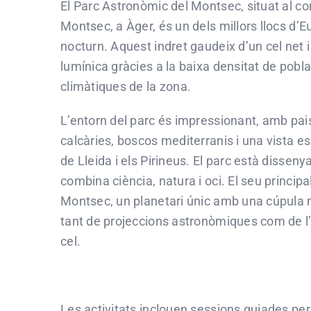
El Parc Astronòmic del Montsec, situat al cor
Montsec, a Àger, és un dels millors llocs d’E
nocturn. Aquest indret gaudeix d’un cel net i
lumínica gràcies a la baixa densitat de pobla
climàtiques de la zona.
L’entorn del parc és impressionant, amb p
calcàries, boscos mediterranis i una vista e
de Lleida i els Pirineus. El parc està dissenya
combina ciència, natura i oci. El seu principal 
Montsec, un planetari únic amb una cúpula 
tant de projeccions astronòmiques com de l’
cel.
Les activitats inclouen sessions guiades per 