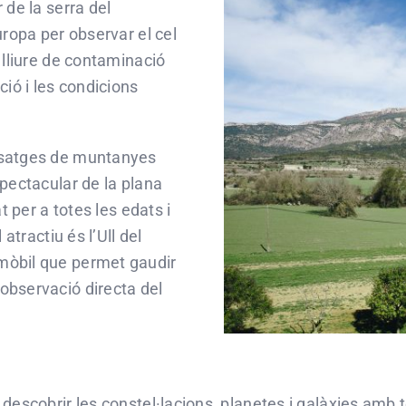
 de la serra del
uropa per observar el cel
 lliure de contaminació
ció i les condicions
aisatges de muntanyes
spectacular de la plana
t per a totes les edats i
atractiu és l’Ull del
mòbil que permet gaudir
observació directa del
descobrir les constel·lacions, planetes i galàxies amb t